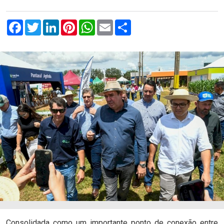
Facebook
Twitter
LinkedIn
Pinterest
WhatsApp
Email
Compartilhar
com.br
Consolidada como um importante ponto de conexão entre