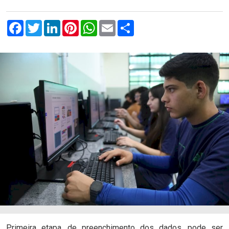
Facebook
Twitter
LinkedIn
Pinterest
WhatsApp
Email
Compartilhar
com.br
Primeira etapa, de preenchimento dos dados, pode ser