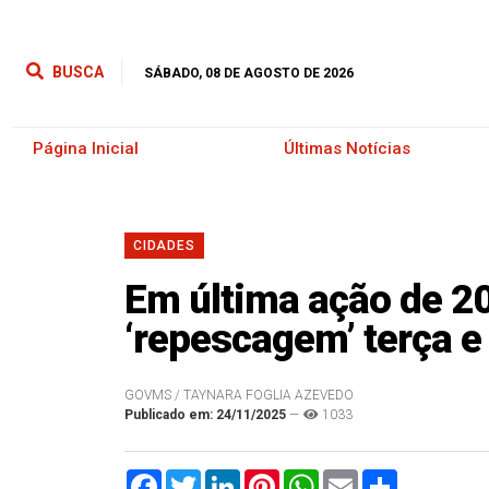
BUSCA
SÁBADO, 08 DE AGOSTO DE 2026
Página Inicial
Últimas Notícias
CIDADES
Em última ação de 20
‘repescagem’ terça e
GOVMS / TAYNARA FOGLIA AZEVEDO
Publicado em: 24/11/2025
—
1033
Facebook
Twitter
LinkedIn
Pinterest
WhatsApp
Email
Compartilha