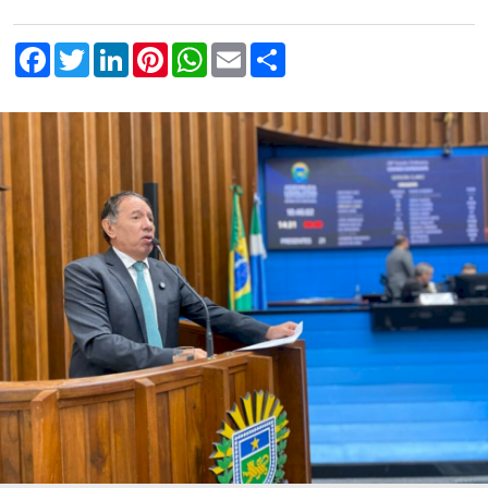
Facebook
Twitter
LinkedIn
Pinterest
WhatsApp
Email
Compartilhar
com.br