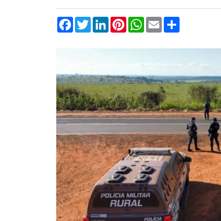
Facebook
Twitter
LinkedIn
Pinterest
WhatsApp
Email
Compartilha